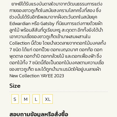
ยาหยีได้รับแรงบันดาลใจมาจากวัฒนธรรมการแต่ง
กายของชาวภูเก็ตในสมัยสงครามโลกครั้งที่สอง ซึ่ง
ช่วงนั้นได้รับอิทธิพลมาจากฝั่งตะวันตกในสมัยยุค
Edwardian หรือ Gatsby ที่นิยมการแต่งกายด้วยผ้า
ลูกไม้ พร้อมสีสันที่ดูเรียบหรู สะดุดตา อีกทั้งยังได้นำ
เอาความเชื่อของชาวภูเก็ตเข้ามาผสมผสานใน
Collection นี้ด้วย โดยนำลวดลายจากดอกไม้มงคลทั้ง
7 ชนิด ได้แก่ ดอกบ๊วย ดอกเบญจมาศ ดอกท้อ ดอก
พุดตาล ดอกจำปี ดอกกล้วยไม้ และดอกเฟื่องฟ้า ซึ่ง
ดอกไม้ทั้ง 7 ชนิดนี้ถือเป็นดอกไม้มงคลตามความเชื่อ
ของชาวภูเก็ต และได้ถูกนำมาเนรมิตให้อยู่บนลายผ้า
New Collection YAYEE 2023
Size
S
M
L
XL
สอบถามข้อมูลหรือสั่งซื้อ