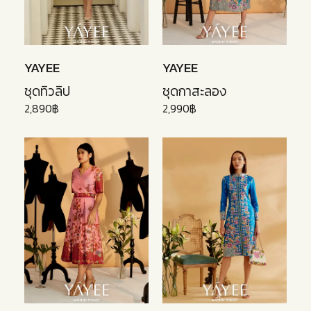
YAYEE
YAYEE
ชุดทิวลิป
ชุดกาสะลอง
2,890฿
2,990฿