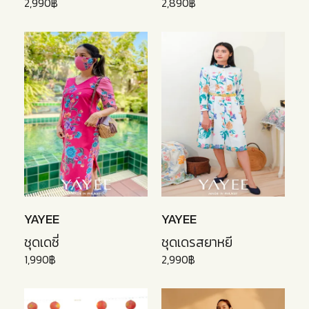
2,990฿
2,890฿
YAYEE
YAYEE
ชุดเดซี่
ชุดเดรสยาหยี
1,990฿
2,990฿