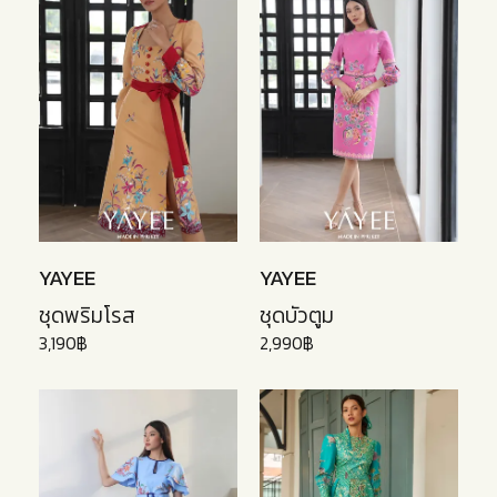
YAYEE
YAYEE
ชุดพริมโรส
ชุดบัวตูม
3,190฿
2,990฿