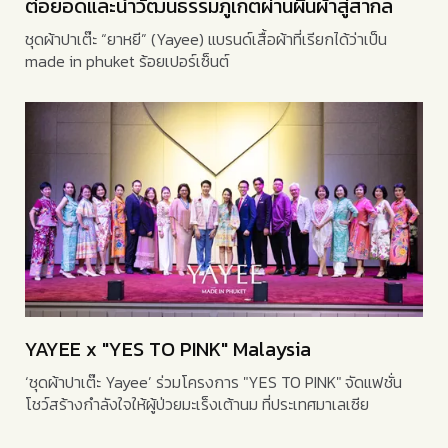
ต่อยอดและนำวัฒนธรรมภูเก็ตผ่านผืนผ้าสู่สากล
ชุดผ้าปาเต๊ะ “ยาหยี” (Yayee) แบรนด์เสื้อผ้าที่เรียกได้ว่าเป็น
made in phuket ร้อยเปอร์เซ็นต์
YAYEE x "YES TO PINK" Malaysia
‘ชุดผ้าปาเต๊ะ Yayee’ ร่วมโครงการ "YES TO PINK" จัดแฟชั่น
โชว์สร้างกำลังใจให้ผู้ป่วยมะเร็งเต้านม ที่ประเทศมาเลเซีย