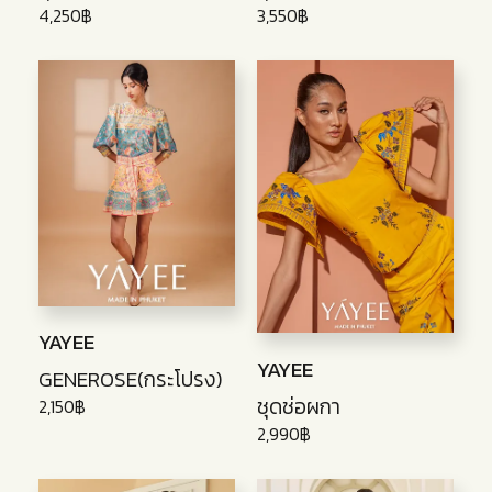
4,250฿
3,550฿
YAYEE
YAYEE
GENEROSE(กระโปรง)
ชุดช่อผกา
2,150฿
2,990฿