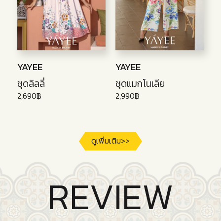
YAYEE
YAYEE
ชุดลิลลี่
ชุดแมกโนเลีย
2,690฿
2,990฿
ดูเพิ่มเติม>>
REVIEW