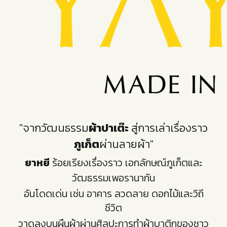
"จากวัฒนธรรม
ผ้าปาเต๊ะ
สู่การเล่าเรื่องราว
ภูเก็ต
ผ่านลายผ้า"
ยาหยี
ร้อยเรียงเรื่องราว เอกลักษณ์ภูเก็ตและ
วัฒธรรมเพอรานากัน
อันโดดเด่น เช่น อาคาร ลวดลาย ดอกไม้และวิถี
ชีวิต
วาดลงบนผืนผ้าผ่านศิลปะการทำผ้าบาติกของชาว