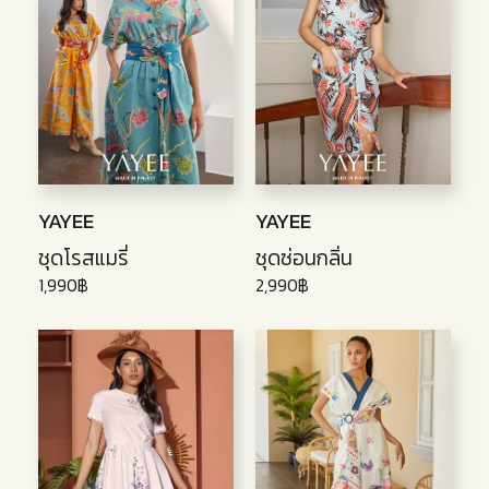
YAYEE
YAYEE
ชุดโรสแมรี่
ชุดซ่อนกลิ่น
1,990฿
2,990฿