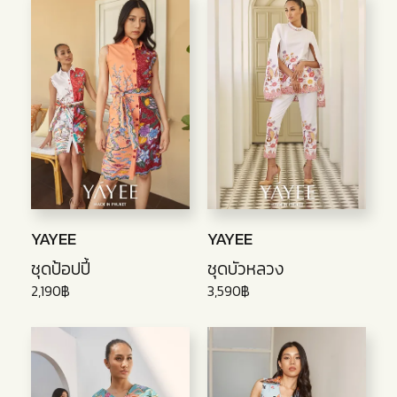
YAYEE
YAYEE
ชุดป้อปปี้
ชุดบัวหลวง
2,190฿
3,590฿