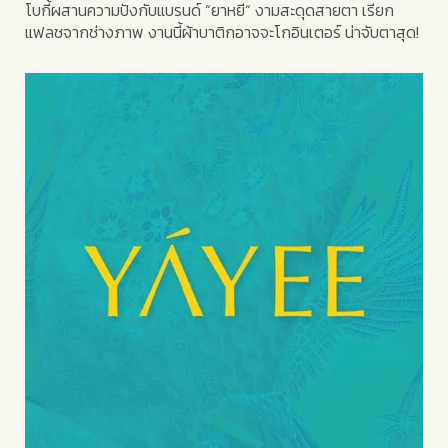
โบกี้ผสานความปังกับแบรนด์ “ยาหยี“ งามสะดุดสายตา เรียก
แฟลชจากช่างภาพ งานนี้ผ้าบาติกอาจจะโกอินเตอร์ น่าจับตาสุด!