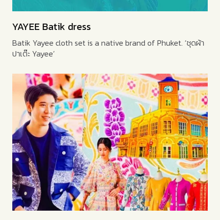
YAYEE Batik dress
Batik Yayee cloth set is a native brand of Phuket. ‘ชุดผ้า
ปาเต๊ะ Yayee’