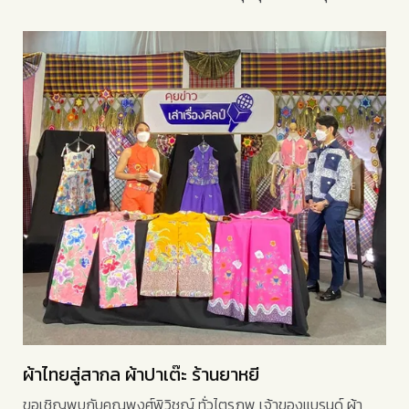
ผ้าไทยสู่สากล ผ้าปาเต๊ะ ร้านยาหยี
ขอเชิญพบกับคุณพงศ์พิวิชญ์ ทั่วไตรภพ เจ้าของแบรนด์ ผ้า