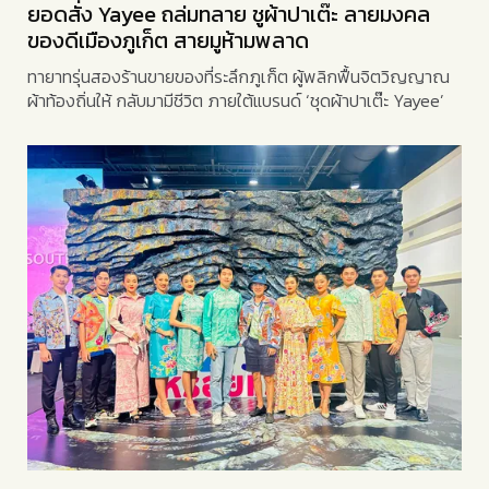
ยอดสั่ง Yayee ถล่มทลาย ชูผ้าปาเต๊ะ ลายมงคล
ของดีเมืองภูเก็ต สายมูห้ามพลาด
ทายาทรุ่นสองร้านขายของที่ระลึกภูเก็ต ผู้พลิกฟื้นจิตวิญญาณ
ผ้าท้องถิ่นให้ กลับมามีชีวิต ภายใต้แบรนด์ ‘ชุดผ้าปาเต๊ะ Yayee’