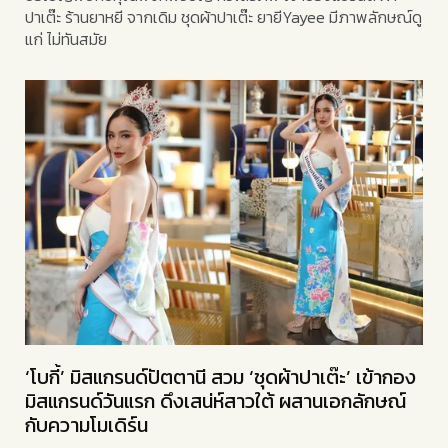
ปาเต๊ะ ร้านยาหยี จากเดิม ชุดผ้าปาเต๊ะ ยายีYayee มีภาพลักษณ์ดู
แก่ ไม่ทันสมัย
‘โบกี้’ มิสแกรนด์ปัตตานี สวม ‘ชุดผ้าปาเต๊ะ’ เข้ากอง
มิสแกรนด์วันแรก ดึงเสน่ห์สาวใต้ ผสานเอกลักษณ์
กับความโมเดิร์น